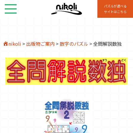
パズルが遊べる
サイトはこちら
nikoli
>
出版物ご案内
>
数字のパズル
>
全問解説数独