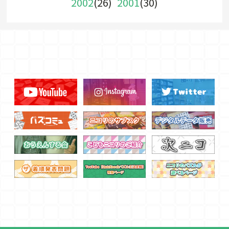
2002
(26)
2001
(30)