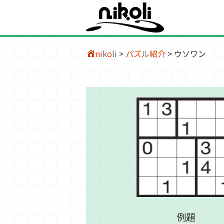
nikoli
>
パズル紹介
>
ウソワン
例題