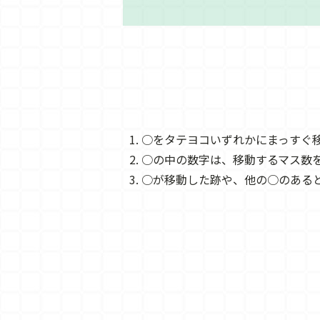
○をタテヨコいずれかにまっすぐ
○の中の数字は、移動するマス数
○が移動した跡や、他の○のある