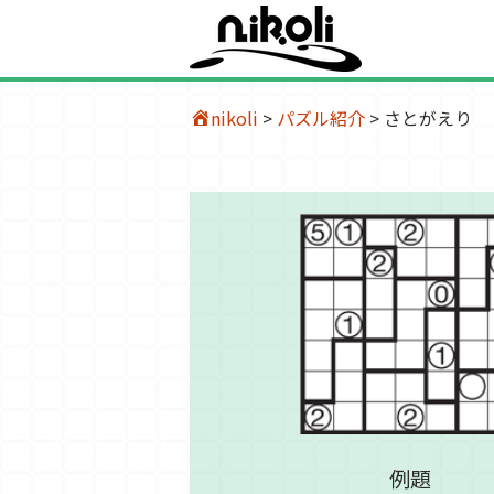
nikoli
>
パズル紹介
>
さとがえり
例題