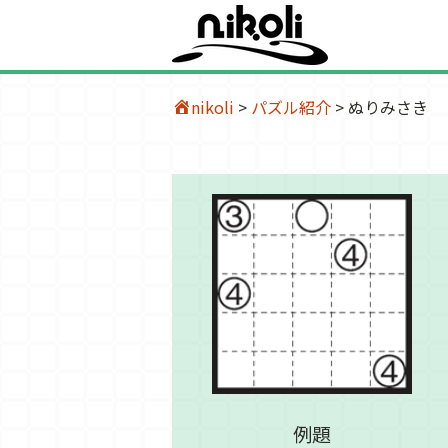
nikoli
>
パズル紹介
>
ぬりみさき
例題