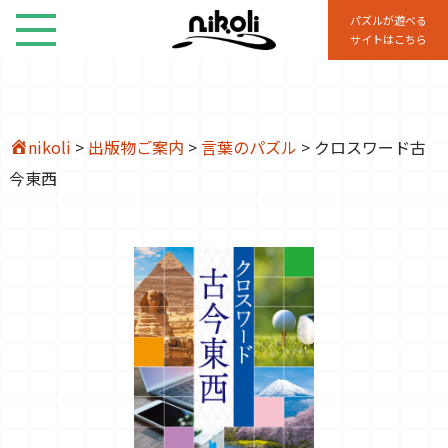
パズルが遊べる
サイトはこちら
nikoli
>
出版物ご案内
>
言葉のパズル
>
クロスワード古
今東西