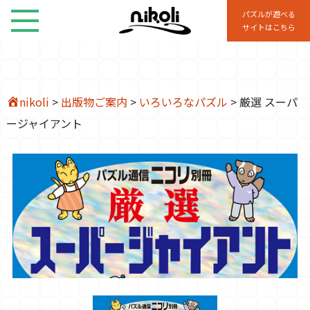
パズルが遊べる
サイトはこちら
nikoli
>
出版物ご案内
>
いろいろなパズル
>
厳選 スーパ
ージャイアント