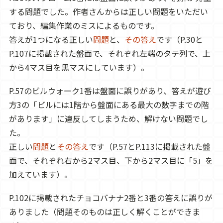
する問題でした。作者さんからは正しい問題をいただい
ており、編集作業のミスによるものです。
答えが1つになる正しい
問題
と、
その答え
です（P.30と
P.107に掲載された盤面で、それぞれ左端のタテ列で、上
から4マス目を黒マスにしています）。
P.57のビルウォーク1番は盤面に誤りがあり、答えが遊び
方3の「ビルには1階から盤面にある最大の数字までの階
があります」に違反してしまうため、解けない問題でし
た。
正しい
問題
と
その答え
です（P.57とP.113に掲載された盤
面で、それぞれ右から2マス目、下から2マス目に「5」を
加えています）。
P.102に掲載されたチョコバナナ2番と3番の答えに誤りが
ありました（問題そのものは正しく解くことができま