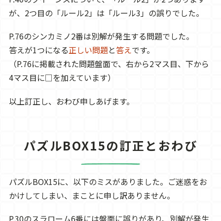
が、2つ目の「ルール2」は「ルール3」の誤りでした。
P.76のシンカミノ2番は別解が発生する問題でした。
答えが1つになる
正しい問題
と
答え
です。
（P.76に掲載された問題盤面で、右から2マス目、下から
4マス目に□を加えています）
以上訂正し、おわび申しあげます。
パズルBOX15の訂正とおわび
パズルBOX15に、以下のミスがありました。ご迷惑をお
かけしてしまい、まことに申し訳ありません。
P.30のスラローム6番には盤面に誤りがあり、別解が発生